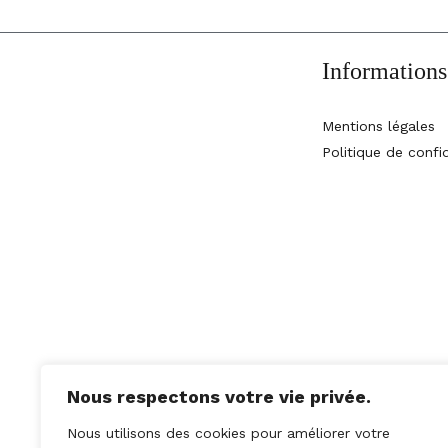
Informations
Mentions légales
Politique de confid
Téléphone :
06 60 50 53 63
Email :
amisdufestivaldaix@gmail.co
m
Adresser le courrier
EXCLUSIVEMENT à :
Amis du Festival
Nous respectons votre vie privée.
d’Aix-en-Provence
Nous utilisons des cookies pour améliorer votre
BP 90030