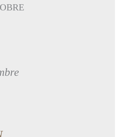
TOBRE
embre
N