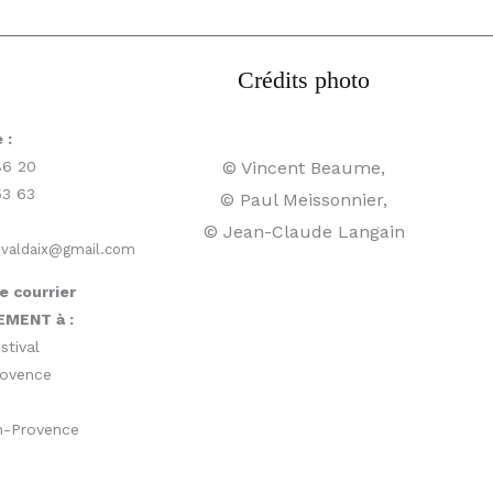
Crédits photo
 :
© Vincent Beaume,
86 20
53 63
© Paul Meissonnier,
© Jean-Claude Langain
ivaldaix@gmail.com
e courrier
EMENT à :
stival
rovence
en-Provence