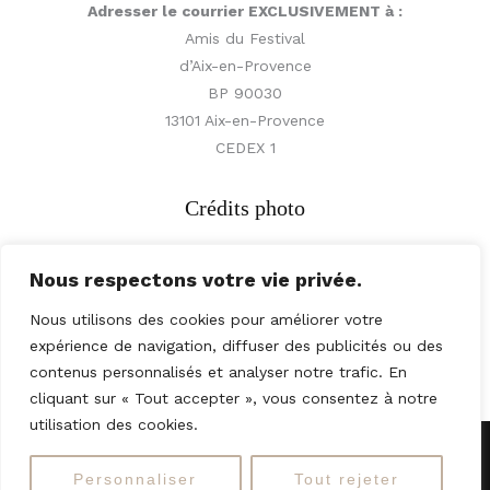
Adresser le courrier EXCLUSIVEMENT à :
Amis du Festival
d’Aix-en-Provence
BP 90030
13101 Aix-en-Provence
CEDEX 1
Crédits photo
Nous respectons votre vie privée.
© Vincent Beaume,
© Paul Meissonnier,
Nous utilisons des cookies pour améliorer votre
© Jean-Claude Langain
expérience de navigation, diffuser des publicités ou des
contenus personnalisés et analyser notre trafic. En
cliquant sur « Tout accepter », vous consentez à notre
utilisation des cookies.
Copyright © 2026 Amis du Festival d’Aix
Personnaliser
Tout rejeter