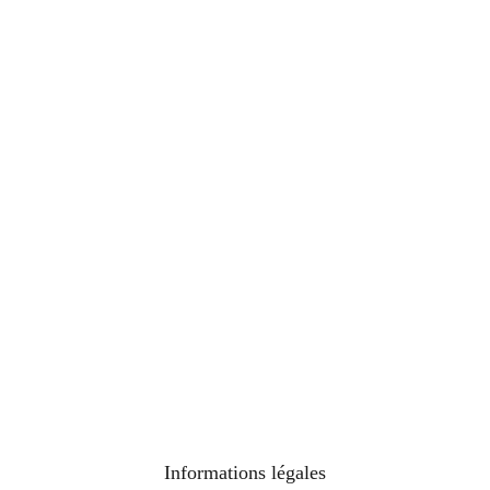
Téléphone :
06 60 50 53 63
Email :
amisdufestivaldaix@gmail.com
Adresser le courrier EXCLUSIVEMENT à :
Amis du Festival
d’Aix-en-Provence
BP 90030
13101 Aix-en-Provence Cx
Informations légales