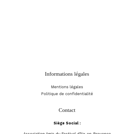
Email :
amisdufestivaldaix@gmail.com
Adresser le courrier EXCLUSIVEMENT à :
Amis du Festival
d’Aix-en-Provence
BP 90030
13101 Aix-en-Provence Cx
Informations légales
Mentions légales
Politique de confidentialité
Contact
Siège Social :
Association Amis du Festival d’Aix-en-Provence