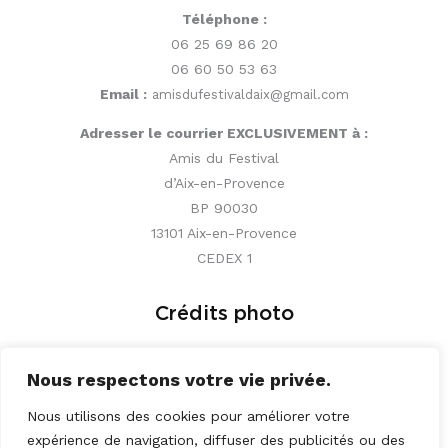
Téléphone :
06 25 69 86 20
06 60 50 53 63
Email :
amisdufestivaldaix@gmail.com
Adresser le courrier EXCLUSIVEMENT à :
Amis du Festival
d’Aix-en-Provence
BP 90030
13101 Aix-en-Provence
CEDEX 1
Crédits photo
Nous respectons votre vie privée.
© Vincent Beaume,
© Paul Meissonnier,
Nous utilisons des cookies pour améliorer votre
© Jean-Claude Langain
expérience de navigation, diffuser des publicités ou des