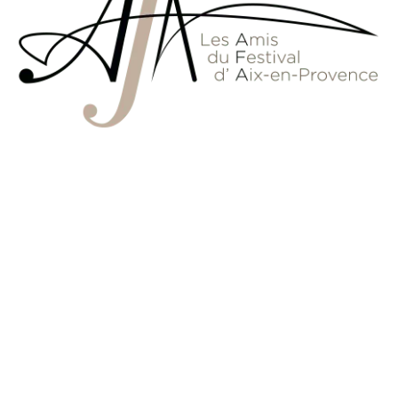
Téléphone :
06 60 50 53 63
Email :
amisdufestivaldaix@gmail.com
Adresser le courrier EXCLUSIVEMENT à :
Amis du Festival
d’Aix-en-Provence
BP 90030