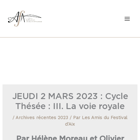
Aller
au
contenu
JEUDI 2 MARS 2023 : Cycle
Thésée : III. La voie royale
/
Archives récentes 2023
/ Par
Les Amis du Festival
d'Aix
Par Hélène Moreau et Olivier