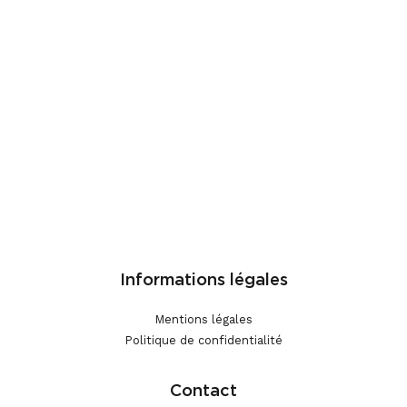
Téléphone :
06 60 50 53 63
Email :
amisdufestivaldaix@gmail.com
Adresser le courrier EXCLUSIVEMENT à :
Amis du Festival
d’Aix-en-Provence
BP 90030
13101 Aix-en-Provence Cx
Informations légales
Mentions légales
Politique de confidentialité
Contact