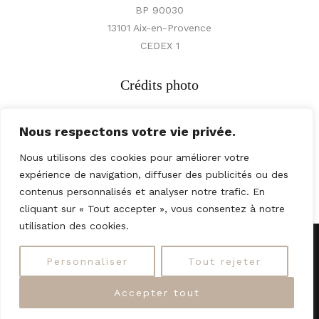
BP 90030
13101 Aix-en-Provence
CEDEX 1
Crédits photo
Nous respectons votre vie privée.
© Vincent Beaume,
© Paul Meissonnier,
Nous utilisons des cookies pour améliorer votre
© Jean-Claude Langain
expérience de navigation, diffuser des publicités ou des
contenus personnalisés et analyser notre trafic. En
cliquant sur « Tout accepter », vous consentez à notre
utilisation des cookies.
Copyright © 2026 Amis du Festival d’Aix
Personnaliser
Tout rejeter
Powered by A
lice's World
Accepter tout