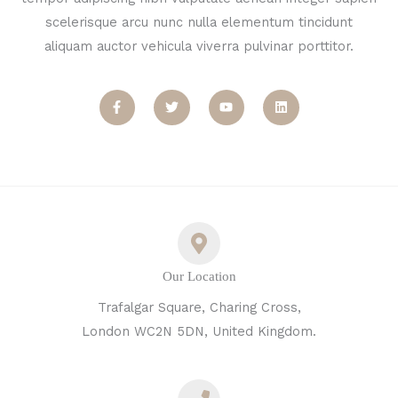
scelerisque arcu nunc nulla elementum tincidunt
aliquam auctor vehicula viverra pulvinar porttitor.
F
T
Y
L
a
w
o
i
c
i
u
n
e
t
t
k
b
t
u
e
o
e
b
d
o
r
e
i
k
n
-
f
Our Location
Trafalgar Square, Charing Cross,
London WC2N 5DN, United Kingdom.