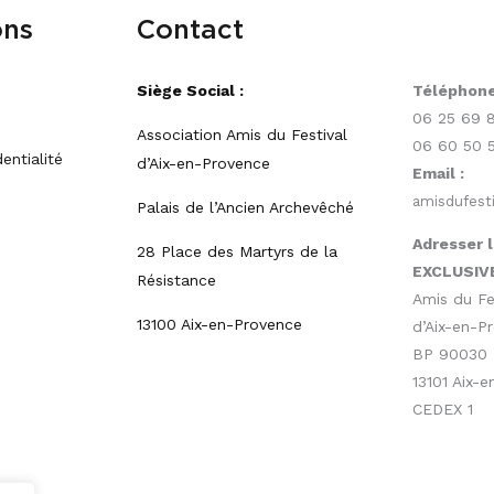
ons
Contact
Siège Social :
Téléphone
06 25 69 
Association Amis du Festival
06 60 50 
entialité
d’Aix-en-Provence
Email :
amisdufest
Palais de l’Ancien Archevêché
Adresser l
28 Place des Martyrs de la
EXCLUSIV
Résistance
Amis du Fe
13100 Aix-en-Provence
d’Aix-en-P
BP 90030
13101 Aix-
CEDEX 1