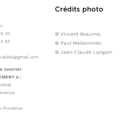
Crédits photo
 :
© Vincent Beaume,
86 20
53 63
© Paul Meissonnier,
© Jean-Claude Langain
ivaldaix@gmail.com
e courrier
EMENT à :
stival
rovence
en-Provence