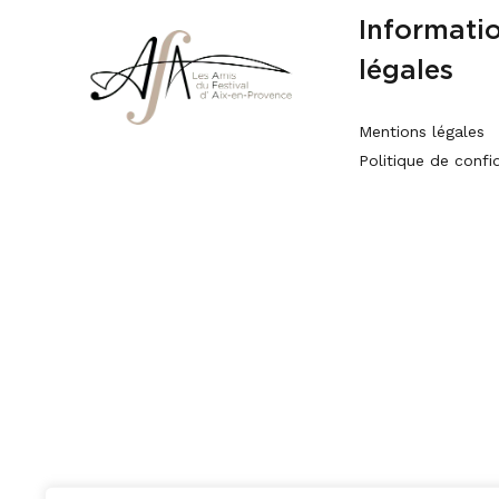
Informati
légales
Mentions légales
Politique de confid
Téléphone :
06 60 50 53 63
Email :
amisdufestivaldaix@gmail.co
m
Adresser le courrier
EXCLUSIVEMENT à :
Amis du Festival