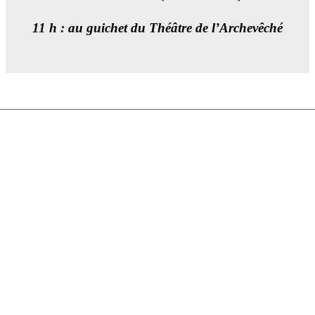
11 h : au guichet du Théâtre de l’Archevêché
Téléphone :
06 60 50 53 63
Email :
amisdufestivaldaix@gmail.com
Adresser le courrier EXCLUSIVEMENT à :
Amis du Festival